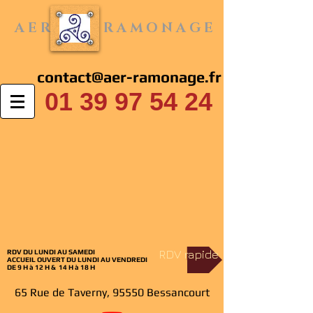
A E R
R A M O N A G E
contact@aer-ramonage.fr
01 39 97 54 24
RDV rapide
RDV DU LUNDI AU SAMEDI
ACCUEIL
OUVERT DU LUNDI AU VENDREDI
DE 9 H à 12 H & 14 H à 18 H
65 Rue de Taverny, 95550 Bessancourt