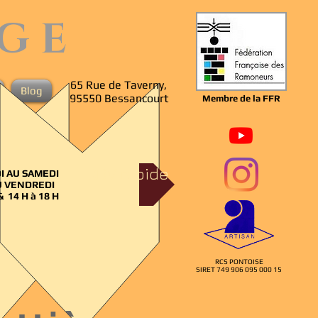
G E
65 Rue de Taverny,
Blog
95550 Bessancourt
Membre de la FFR
RDV rapide
I AU SAMEDI
U VENDREDI
& 14 H à 18 H
RCS PONTOISE
SIRET 749 906 095 000 15