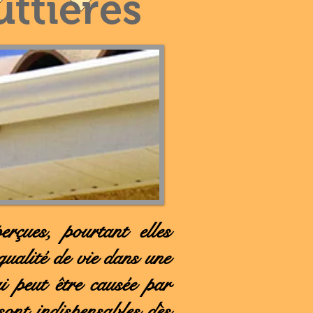
ttières
erçues, pourtant elles
qualité de vie dans une
i peut être causée par
 sont indispensables dès