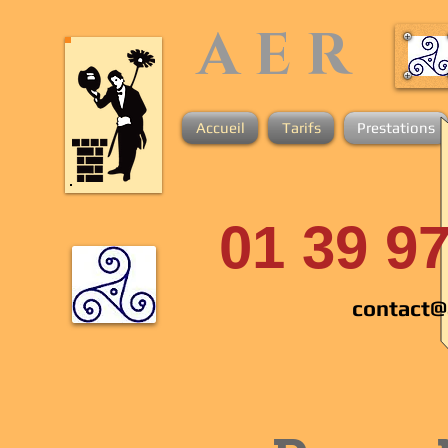
A E R
Accueil
Tarifs
Prestations
01 39 97
contact@