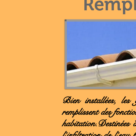
Rempl
Bien installées, les 
remplissent des foncti
habitation.Destinées 
l’infiltration de l’eau