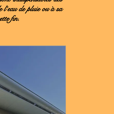
e l’eau de pluie ou à sa
tte fin.