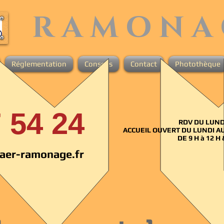
R A M O N A 
Réglementation
Conseils
Contact
Photothèque
 54 24
RDV DU LUND
ACCUEIL
OUVERT DU LUNDI A
DE 9 H à 12 H 
aer-ramonage.fr