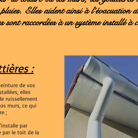
 pluies. Elles aident ainsi à l’évacuation d
s sont raccordées à un système installé à ce
tières :
peinture de vos
tallées, elles
le ruissellement
vos murs, ce qui
re ;
installe par
e par le toit de la